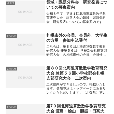
領域・課題分科会 研究発表につ
会員用
いての募集案内
令和８年度 第８１回北海道算数数学教
育研究大会 釧路大会の領域・課題分科
会 研究発表についての募集案内です。
申込は、下記のWordファイルかPDFファ
イルをダウンロードしてお使いくださ
い。８年度領域・課題分科会申込書幌南
札幌市外の会員、会員外、大学生
お知らせ
小【080311】....
の方用 参加申込受付
こちらは、第８０回北海道算数数学教育
研究大会 兼第５６回小学校部会札幌支部
研究大会 の札幌市外の会員、会員外、
学生の方用の参加申込サイトです。札幌
支部の方はトップページに戻ってから申
し込みサイトを選び直してください。今
第８０回北海道算数数学教育研究
お知らせ
年度は、参加申し込みを...
大会 兼第５６回小学校部会札幌
支部研究大会 二次案内
二次案内ができましたので、掲載いたし
ます。参加申込はトップページにあるリ
ンクからお願いします。【北数教】第80
回算数数学教育研究大会（2次案内）ダウ
ンロード
第7９回北海道算数数学教育研究
お知らせ
大会 渡島・桧山・胆振・日高大