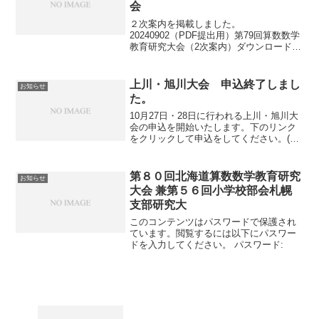
会
２次案内を掲載しました。
20240902（PDF提出用）第79回算数数学
教育研究大会（2次案内）ダウンロード申
し込みについては次のサイトからメール
を送ってください。（終了しました）申
し込みサイト
上川・旭川大会 申込終了しまし
お知らせ
た。
10月27日・28日に行われる上川・旭川大
会の申込を開始いたします。下のリンク
をクリックして申込をしてください。(申
込は終了しました。）
第８０回北海道算数数学教育研究
お知らせ
大会 兼第５６回小学校部会札幌
支部研究大
このコンテンツはパスワードで保護され
ています。閲覧するには以下にパスワー
ドを入力してください。 パスワード: